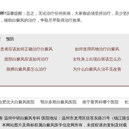
样?
温馨提醒：总之，无论治疗任何疾病，大家都必须坚持治疗，至少坚
，辅助白癜风的治疗，争取尽早取得治疗效果。
理
预防
患者应该如何正确治疗白癜风
如何使用药物治疗白癜风
面部白癜风应该如何治疗
女性身上出现白斑该怎么办
胳膊白癜风要怎么治疗
为什么白癜风久治不见改善
合肥北大白癜风医院
鄂尔多斯白癜风医院
南宁看男科哪个医院
长
有 温州中研白癜风专科 医院地址：温州市龙湾区括苍东路25号（钱江路
本网站图片及商标权属白癜风医学信息网所有，未授权请勿复制及转载